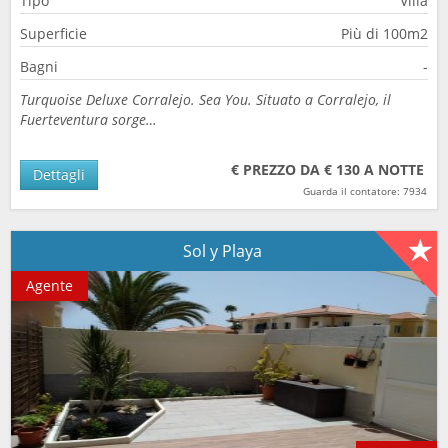
Tipo
Villa
Superficie
Più di 100m2
Bagni
-
Turquoise Deluxe Corralejo. Sea You. Situato a Corralejo, il
Fuerteventura sorge…
€ PREZZO DA € 130 A NOTTE
Dettagli
Guarda il contatore: 7934
Sol y Playa
Agente