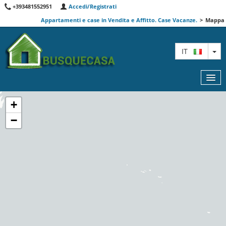
+393481552951
Accedi/Registrati
Appartamenti e case in Vendita e Affitto. Case Vacanze.
>
Mappa
TO
IT
+
−
MAPPA
AGENTI
PREMIUM
INFORMAZIONI
CONTATTACI