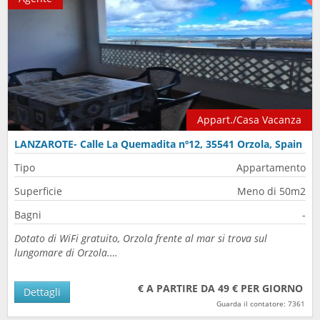
Appart./Casa Vacanza
LANZAROTE- Calle La Quemadita nº12, 35541 Orzola, Spain
Tipo
Appartamento
Superficie
Meno di 50m2
Bagni
-
Dotato di WiFi gratuito, Orzola frente al mar si trova sul
lungomare di Orzola.…
€ A PARTIRE DA 49 € PER GIORNO
Dettagli
Guarda il contatore: 7361