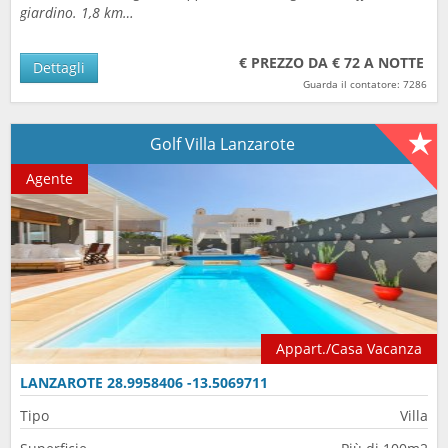
giardino. 1,8 km…
€ PREZZO DA € 72 A NOTTE
Dettagli
Guarda il contatore: 7286
Golf Villa Lanzarote
Agente
Appart./Casa Vacanza
LANZAROTE 28.9958406 -13.5069711
Tipo
Villa