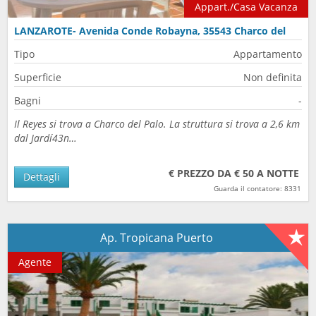
Appart./Casa Vacanza
LANZAROTE- Avenida Conde Robayna, 35543 Charco del
Palo, Spain
Tipo
Appartamento
Superficie
Non definita
Bagni
-
Il Reyes si trova a Charco del Palo. La struttura si trova a 2,6 km
dal Jardí43n…
€ PREZZO DA € 50 A NOTTE
Dettagli
Guarda il contatore: 8331
Ap. Tropicana Puerto
Agente