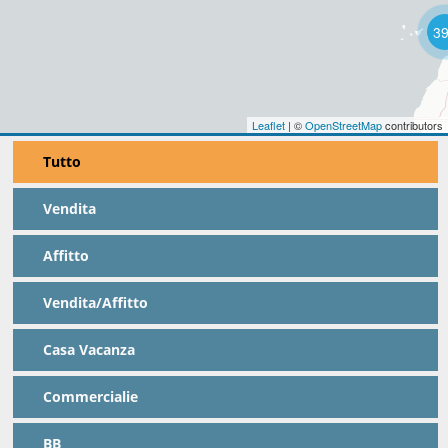
3
Leaflet
| ©
OpenStreetMap
contributors
Tutto
Vendita
Affitto
Vendita/Affitto
Casa Vacanza
Commercialie
BB