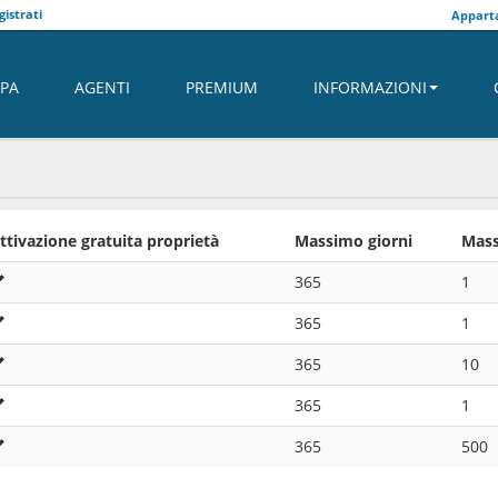
istrati
Apparta
PA
AGENTI
PREMIUM
INFORMAZIONI
ttivazione gratuita proprietà
Massimo giorni
Mass
365
1
365
1
365
10
365
1
365
500