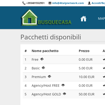
+393481552951
info@4italynetwork.com
Accedi/Reg
MAP
Pacchetti disponibili
#
Nome pacchetto
Prezzo
A
1
Free
0.00 EUR
2
Basic
5.00 EUR
3
Premium
10.00 EUR
4
Agency/Host FREE
0.00 EUR
5
Agency/Host GOLD
50.00 EUR