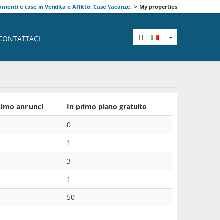
menti e case in Vendita e Affitto. Case Vacanze.
>
My properties
TOGGLE DRO
IT
CONTATTACI
imo annunci
In primo piano gratuito
0
1
3
1
50