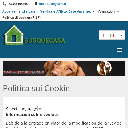
+393481552951
Accedi/Registrati
Appartamenti e case in Vendita e Affitto. Case Vacanze.
>
Informazioni
>
Politica di cookies (PILR)
TO
IT
MAPPA
Politica sui Cookie
AGENTI
PREMIUM
Select Language
▼
INFORMAZIONI
Información sobre cookies
Debido a la entrada en vigor de la modificación de la “Ley de
CONTATTACI