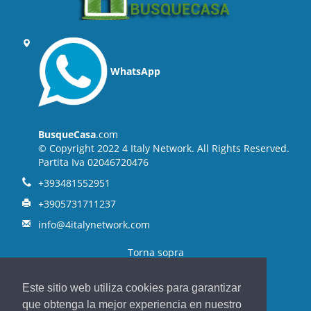
WhatsApp
BusqueCasa
.com
© Copyright 2022 4 Italy Network. All Rights Reserved.
Partita Iva 02046720476
+393481552951
+3905731711237
info@4italynetwork.com
Torna sopra
Este sitio web utiliza cookies para garantizar
que obtenga la mejor experiencia en nuestro