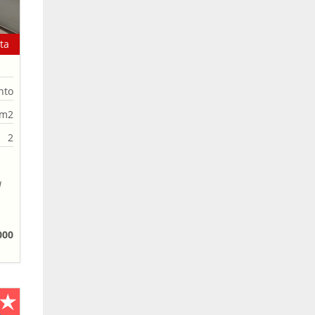
ta
nto
0m2
2
l
o
000