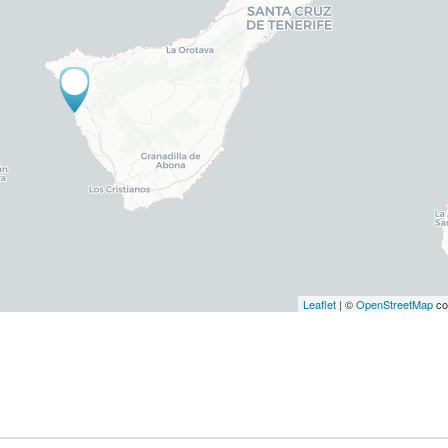
Leaflet
| ©
OpenStreetMap
co