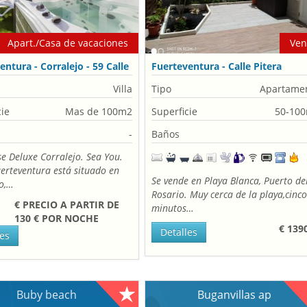
Apart./Casa de vacaciones
Ven
entura - Corralejo - 59 Calle
Fuerteventura - Calle Pitera
a, 35660 Corralejo, España
28.4711936 -13.8704957
Villa
Tipo
Apartame
cie
Mas de 100m2
Superficie
50-10
-
Baños
e Deluxe Corralejo. Sea You.
erteventura está situado en
Se vende en Playa Blanca, Puerto de
jo,…
Rosario. Muy cerca de la playa,cinc
€ PRECIO A PARTIR DE
minutos…
130 € POR NOCHE
€ 139
Detalles
les
Buby beach
Buganvillas ap