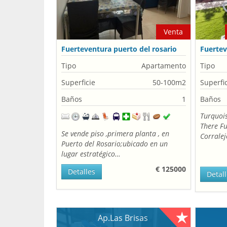
Venta
Fuerteventura puerto del rosario
Fuertev
la Palm
Tipo
Apartamento
Tipo
Superficie
50-100m2
Superfi
Baños
1
Baños
Turquois
There Fu
Se vende piso ,primera planta , en
Corrale
Puerto del Rosario;ubicado en un
lugar estratégico…
€ 125000
Detalles
Detal
Ap.Las Brisas