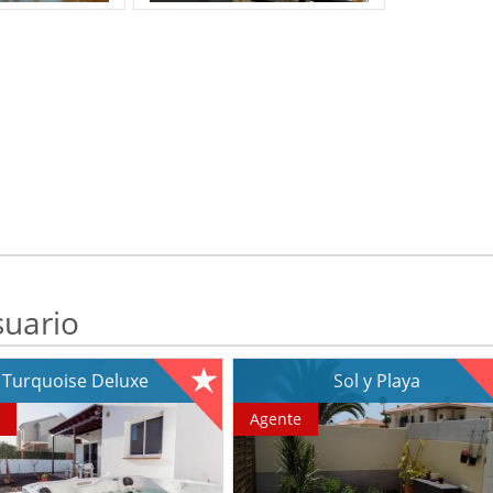
suario
Turquoise Deluxe
Sol y Playa
e
Agente