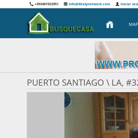
+393481552951
info@4italynetwork.com
Iniciar ses
MAP
PUERTO SANTIAGO \ LA, #3